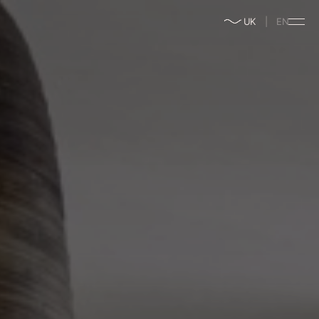
enable/disable
UK
EN
music