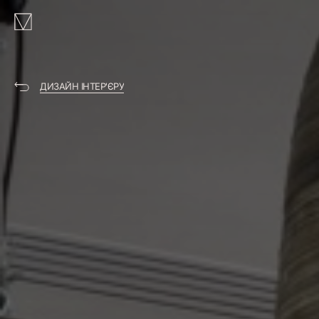
MAKHNO
logo
ДИЗАЙН ІНТЕР'ЄРУ