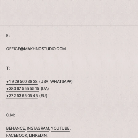
E:
OFFICE@MAKHNOSTUDIO.COM
T:
+1 9 29 560 38 38
(USA, WHATSAPP)
+380 67 555 55 15
(UA)
+372 53 65 05 45
(EU)
C.M:
BEHANCE
,
INSTAGRAM
,
YOUTUBE
,
FACEBOOK
,
LINKEDIN
,