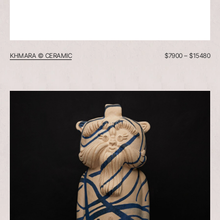
KHMARA © CERAMIC
$
7900
–
$
15480