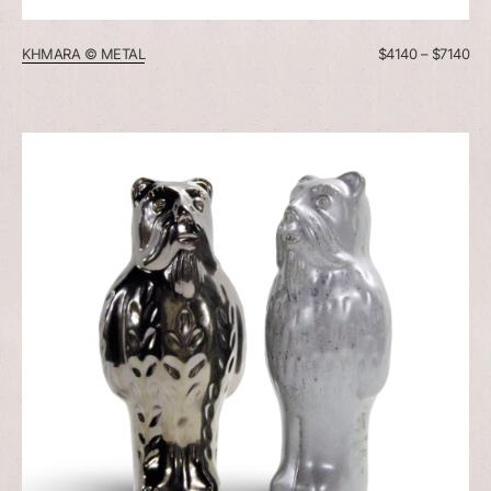
KHMARA © METAL
$
4140
–
$
7140