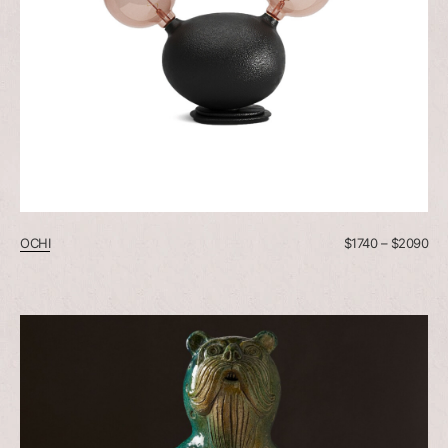
OCHI
$
1740
–
$
2090