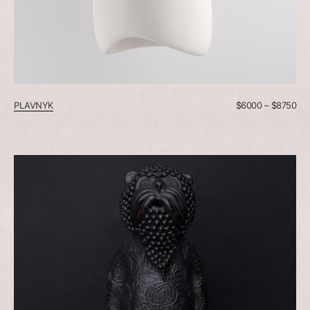
PLAVNYK
$
6000
–
$
8750