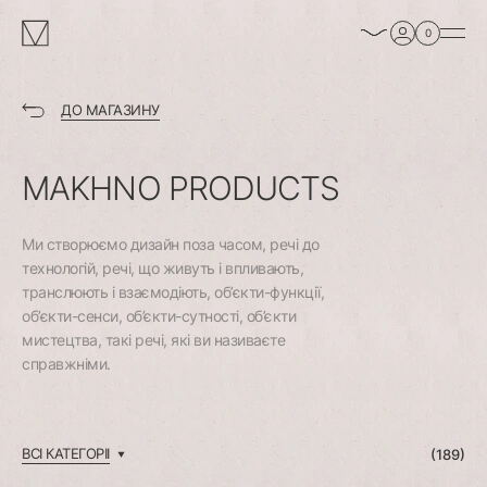
enable/disable
MAKHNO
0
music
logo
ДО МАГАЗИНУ
MAKHNO
PRODUCTS
Ми створюємо дизайн поза часом, речі до
технологій, речі, що живуть і впливають,
транслюють і взаємодіють, об’єкти-функції,
об’єкти-сенси, об’єкти-сутності, об’єкти
мистецтва, такі речі, які ви називаєте
справжніми.
ВСІ КАТЕГОРІІ
(
189
)