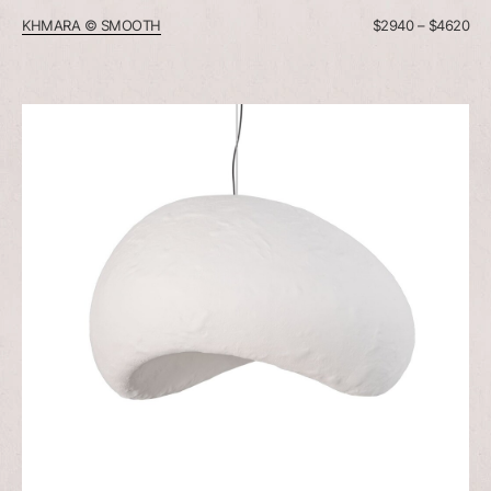
KHMARA © SMOOTH
$
2940
–
$
4620