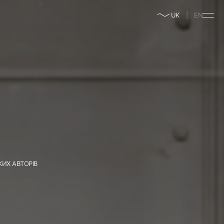
enable/disable
UK
EN
music
КИХ АВТОРІВ