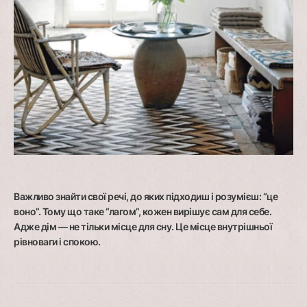
Важливо знайти свої речі, до яких підходиш і розумієш: “це
воно”. Тому що таке “лагом”, кожен вирішує сам для себе.
Адже дім — не тільки місце для сну. Це місце внутрішньої
рівноваги і спокою.