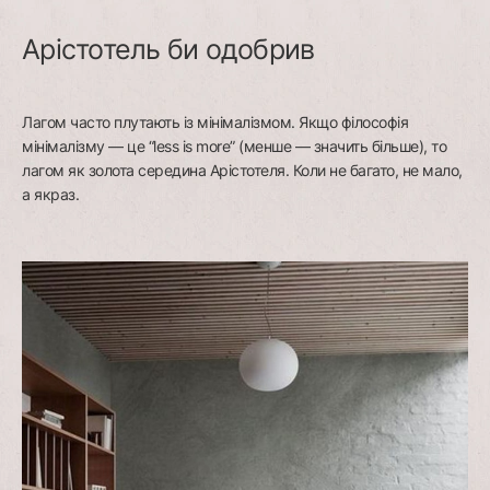
Арістотель би одобрив
Лагом часто плутають із мінімалізмом. Якщо філософія
мінімалізму — це “less is more” (менше — значить більше), то
лагом як золота середина Арістотеля. Коли не багато, не мало,
а якраз.