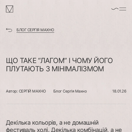
enable/disable
MAKHNO
music
logo
БЛОГ СЕРГІЯ МАХНО
ЩО
ТАКЕ
“ЛАГОМ”
І
ЧОМУ
ЙОГО
ПЛУТАЮТЬ
З
МІНІМАЛІЗМОМ
Автор:
СЕРГІЙ МАХНО
Блог Сергія Махно
18.01.26
Декілька кольорів, а не домашній
фестиваль холі. Декілька комбінацій, а не