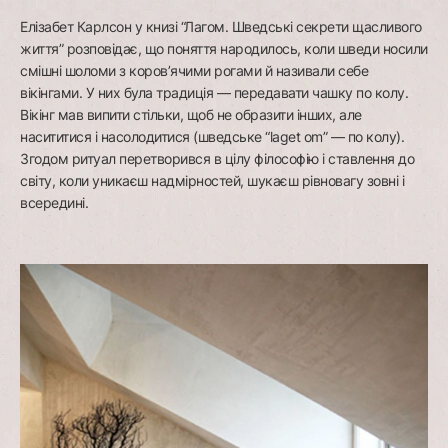
Елізабет Карлсон у книзі “Лагом. Шведські секрети щасливого
життя” розповідає, що поняття народилось, коли шведи носили
смішні шоломи з коров’ячими рогами й називали себе
вікінгами. У них була традиція — передавати чашку по колу.
Вікінг мав випити стільки, щоб не образити інших, але
насититися і насолодитися (шведське “laget om” — по колу).
Згодом ритуал перетворився в цілу філософію і ставлення до
світу, коли уникаєш надмірностей, шукаєш рівновагу зовні і
всередині.